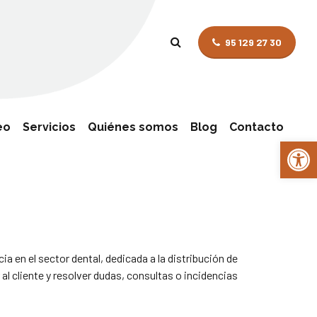
95 129 27 30
eo
Servicios
Quiénes somos
Blog
Contacto
Abrir 
Selección de personal
en el sector dental, dedicada a la distribución de
l cliente y resolver dudas, consultas o incidencias