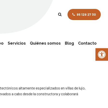
95 129 27 30
eo
Servicios
Quiénes somos
Blog
Contacto
Abrir 
Selección de personal
ectónicos altamente especializados en villas de lujo,
evados a cabo desde la constructora y colaborará