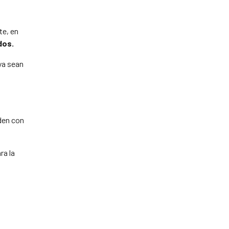
te, en
dos.
ya sean
den con
ra la