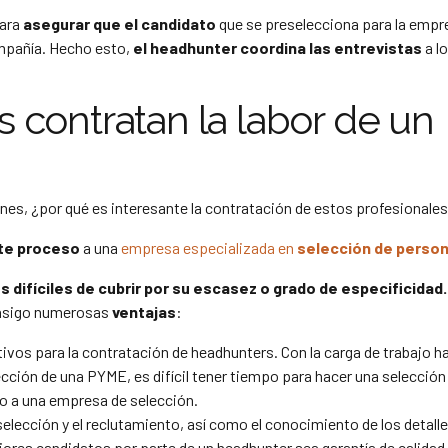
para
asegurar que el candidato
que se preselecciona para la empr
mpañía. Hecho esto,
el headhunter coordina las entrevistas
a l
 contratan la labor de un
nes, ¿por qué es interesante la contratación de estos profesionale
ste proceso
a una
empresa especializada en
selección de person
es difíciles de cubrir por su escasez o grado de especificidad.
consigo numerosas
ventajas
:
ivos para la contratación de headhunters. Con la carga de trabajo ha
ción de una PYME, es difícil tener tiempo para hacer una selección
do a una empresa de selección.
 selección y el reclutamiento, así como el conocimiento de los detall
ejores candidatos por parte de un headhunter sea garantía de calidad 