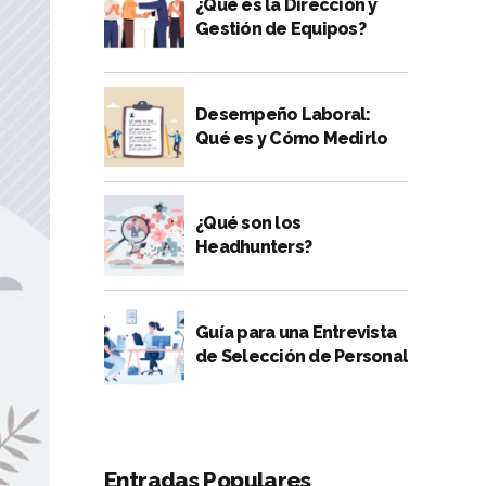
¿Qué es la Dirección y
Gestión de Equipos?
Desempeño Laboral:
Qué es y Cómo Medirlo
¿Qué son los
Headhunters?
Guía para una Entrevista
de Selección de Personal
Entradas Populares