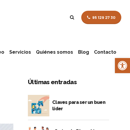
95 129 27 30
eo
Servicios
Quiénes somos
Blog
Contacto
Abrir 
Selección de personal
Últimas entradas
Claves para ser un buen
líder