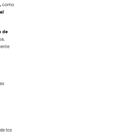
,
como
al
o de
sa,
mente
as
de los