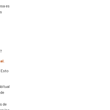
esa es
os
s?
al.
Esto
bitual
 de
es de
en los