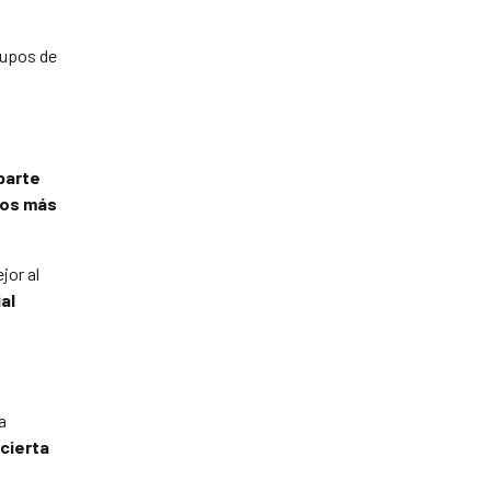
upos de
parte
os más
jor al
al
a
cierta