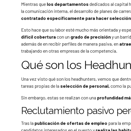
Mientras que
los departamentos
dedicados al capital
la comunicación interna, el desarrollo de planes de carrer
contratado específicamente para hacer selección
Esto hace que su labor esté mucho más orientada y espec
difícil cobertura
con un
grado de precisión
y un barri
además de en recibir perfiles de manera pasiva, en
atrae
trabajando en otras empresas de la competencia.
Qué son los Headhunt
Una vez visto qué son los headhunters, vemos que dentr
tareas propias de la
selección de personal,
como la pu
Sin embargo, estas se realizan con una
profundidad más
Reclutamiento pasivo pero
Tras la
publicación de ofertas de empleo
para la emp
candidatos interesados en el puesto y
realiza las habi