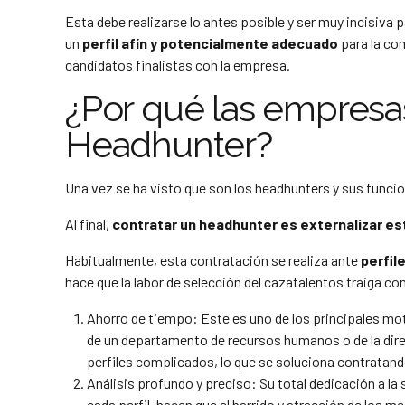
Esta debe realizarse lo antes posible y ser muy incisiva 
un
perfil afín y potencialmente adecuado
para la co
candidatos finalistas con la empresa.
¿Por qué las empresas
Headhunter?
Una vez se ha visto que son los headhunters y sus funcio
Al final,
contratar un headhunter es externalizar e
Habitualmente, esta contratación se realiza ante
perfil
hace que la labor de selección del cazatalentos traiga 
Ahorro de tiempo:
Este es uno de los principales mot
de un departamento de recursos humanos o de la direc
perfiles complicados, lo que se soluciona contratan
Análisis profundo y preciso
: Su total dedicación a la
cada perfil, hacen que el barrido y atracción de los m