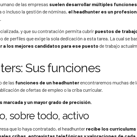
 humano de las empresas
suelen desarrollar múltiples funciones
a o incluso la gestión de nóminas,
el headhunter es un profesion
.
ializada, y que su contratación permita cubrir
puestos de trabaj
do de perfiles que exige la sola dedicación a esta tarea. La cual se ba
r a los mejores candidatos para ese puesto
de trabajo actual
ers: Sus funciones
o de las
funciones de un headhunter
encontraremos muchas de l
blicación de ofertas de empleo o la criba curricular.
 marcada y un mayor grado de precisión.
, sobre todo, activo
resa que lo haya contratado, el headhunter
recibe los curriculums
tuales cribas, entrevistas telefónicas y valoraciones de cada